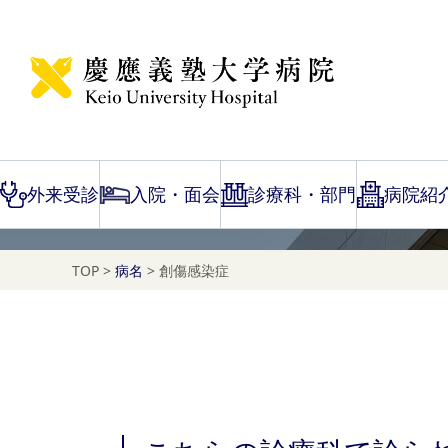
Disease Name Search
創傷感染症
外来受診
入院・面会
診療科・部門
病院紹
TOP
>
病名
>
創傷感染症