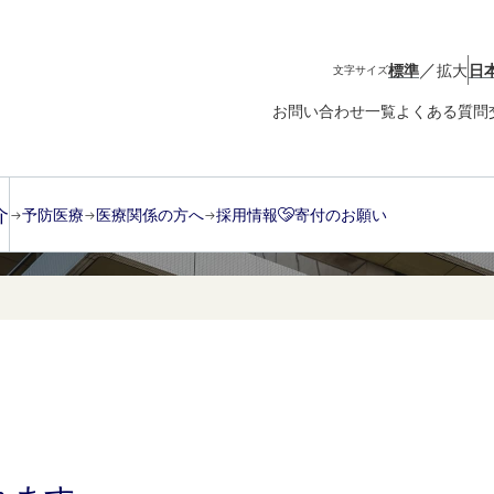
／
標準
拡大
日
文字サイズ
お問い合わせ一覧
よくある質問
介
予防医療
医療関係の方へ
採用情報
寄付のお願い