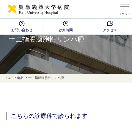
メニュー
お問い合わせ
診療時間
アクセス
Disease Name Search
十二指腸濾胞性リンパ腫
>
>
TOP
病名
十二指腸濾胞性リンパ腫
こちらの診療科で診られます