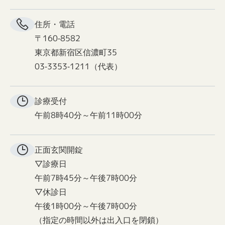
住所・電話
〒160-8582
東京都新宿区信濃町35
03-3353-1211（代表）
診療受付
午前8時40分～午前11時00分
正面玄関
開錠
▽診療日
午前7時45分～午後7時00分
▽休診日
午後1時00分～午後7時00分
（指定の時間以外は出入口を閉鎖）