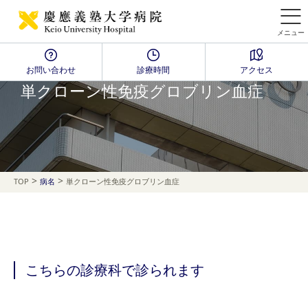
メニュー
お問い合わせ
診療時間
アクセス
Disease Name Search
単クローン性免疫グロブリン血症
>
>
TOP
病名
単クローン性免疫グロブリン血症
こちらの診療科で診られます