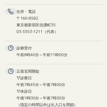
住所・電話
〒160-8582
東京都新宿区信濃町35
03-3353-1211（代表）
診療受付
午前8時40分～午前11時00分
正面玄関
開錠
▽診療日
午前7時45分～午後7時00分
▽休診日
午後1時00分～午後7時00分
（指定の時間以外は出入口を閉鎖）