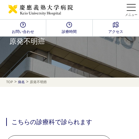
メニュー
お問い合わせ
診療時間
アクセス
Disease Name Search
原発不明癌
>
>
TOP
病名
原発不明癌
こちらの診療科で診られます