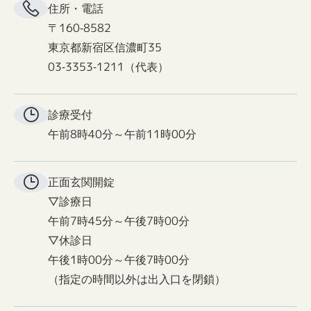
住所・電話
〒160-8582
東京都新宿区信濃町35
03-3353-1211（代表）
診療受付
午前8時40分～午前11時00分
正面玄関
開錠
▽診療日
午前7時45分～午後7時00分
▽休診日
午後1時00分～午後7時00分
（指定の時間以外は出入口を閉鎖）