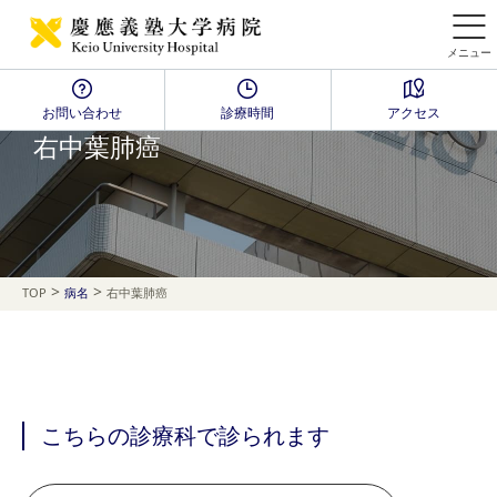
メニュー
お問い合わせ
診療時間
アクセス
Disease Name Search
右中葉肺癌
>
>
TOP
病名
右中葉肺癌
こちらの診療科で診られます