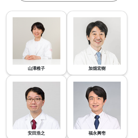
山澤稚子
加畑宏樹
安田浩之
福永興壱