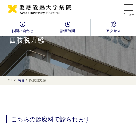
メニュー
お問い合わせ
診療時間
アクセス
Disease Name Search
四肢脱力感
>
>
TOP
病名
四肢脱力感
こちらの診療科で診られます