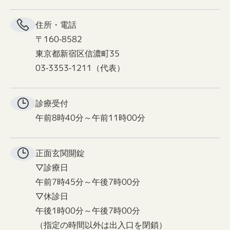
住所・電話
〒160-8582
東京都新宿区信濃町35
03-3353-1211（代表）
診療受付
午前8時40分～午前11時00分
正面玄関
開錠
▽診療日
午前7時45分～午後7時00分
▽休診日
午後1時00分～午後7時00分
（指定の時間以外は出入口を閉鎖）