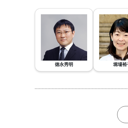
徳永秀明
堀場裕