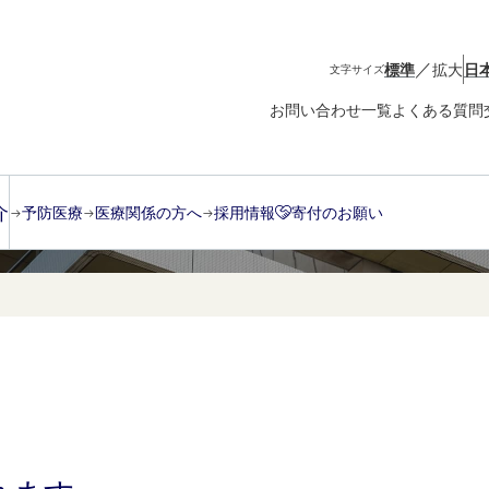
／
標準
拡大
日
文字サイズ
お問い合わせ一覧
よくある質問
介
予防医療
医療関係の方へ
採用情報
寄付のお願い