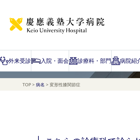
Disease Name Search
変形性膝関節症
外来受診
入院・面会
診療科・部門
病院紹
TOP
>
病名
>
変形性膝関節症