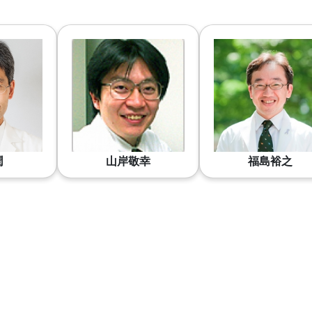
潤
山岸敬幸
福島裕之