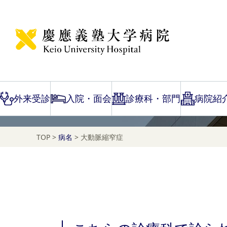
Disease Name Search
大動脈縮窄症
外来受診
入院・面会
診療科・部門
病院紹
TOP
>
病名
>
大動脈縮窄症