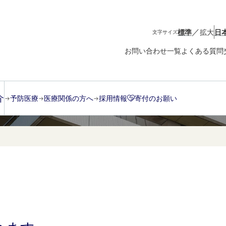
／
標準
拡大
日
文字サイズ
お問い合わせ一覧
よくある質問
介
予防医療
医療関係の方へ
採用情報
寄付のお願い