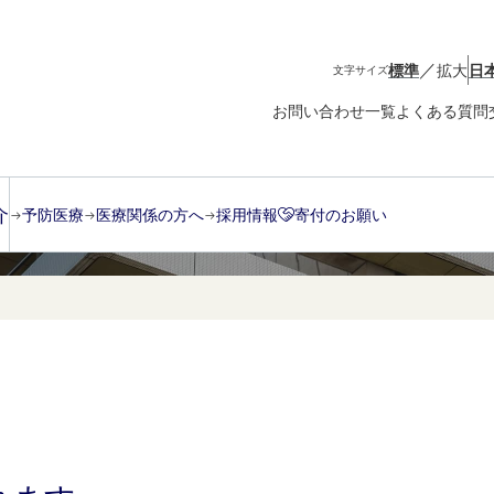
／
標準
拡大
日
文字サイズ
お問い合わせ一覧
よくある質問
介
予防医療
医療関係の方へ
採用情報
寄付のお願い