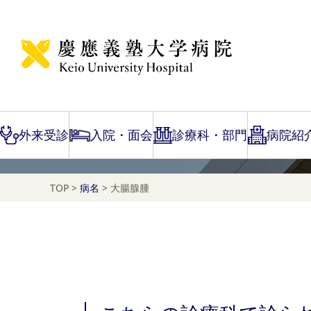
Disease Name Search
大腸腺腫
外来受診
入院・面会
診療科・部門
病院紹
TOP
>
病名
>
大腸腺腫