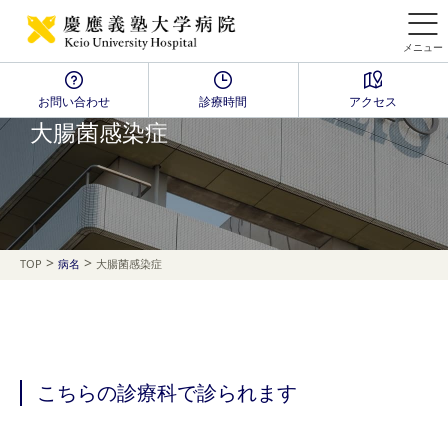
メニュー
お問い合わせ
診療時間
アクセス
Disease Name Search
大腸菌感染症
>
>
TOP
病名
大腸菌感染症
こちらの診療科で診られます