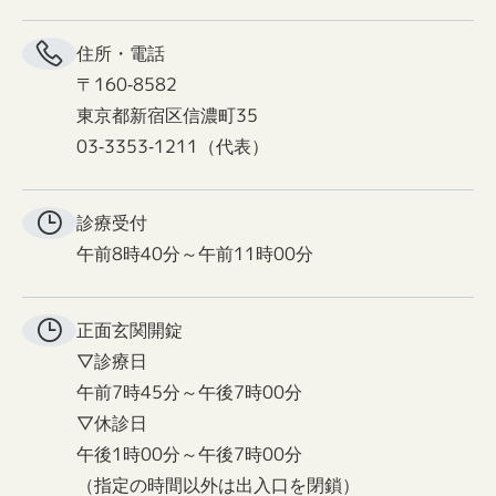
住所・電話
〒160-8582
東京都新宿区信濃町35
03-3353-1211（代表）
診療受付
午前8時40分～午前11時00分
正面玄関
開錠
▽診療日
午前7時45分～午後7時00分
▽休診日
午後1時00分～午後7時00分
（指定の時間以外は出入口を閉鎖）