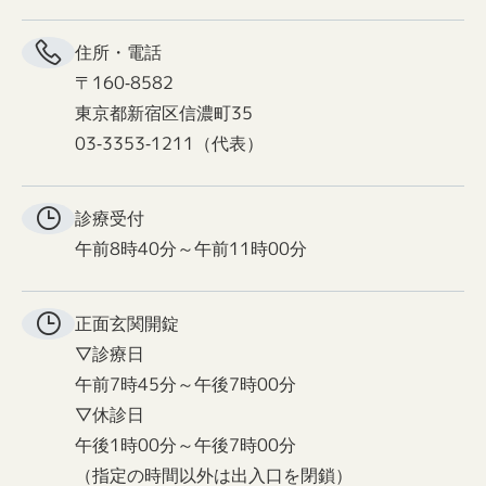
住所・電話
〒160-8582
東京都新宿区信濃町35
03-3353-1211（代表）
診療受付
午前8時40分～午前11時00分
正面玄関
開錠
▽診療日
午前7時45分～午後7時00分
▽休診日
午後1時00分～午後7時00分
（指定の時間以外は出入口を閉鎖）