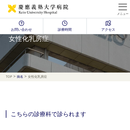
メニュー
お問い合わせ
診療時間
アクセス
Disease Name Search
女性化乳房症
>
>
TOP
病名
女性化乳房症
こちらの診療科で診られます