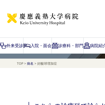
Disease Name Search
好酸球増加症
外来受診
入院・面会
診療科・部門
病院紹
TOP
>
病名
>
好酸球増加症