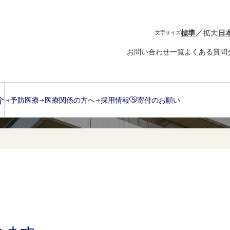
／
標準
拡大
日
文字サイズ
お問い合わせ一覧
よくある質問
介
予防医療
医療関係の方へ
採用情報
寄付のお願い