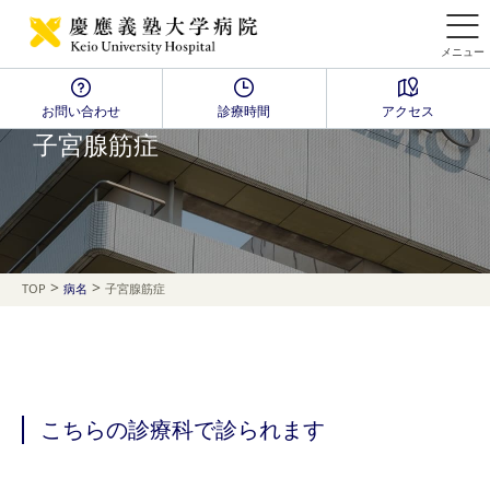
メニュー
お問い合わせ
診療時間
アクセス
Disease Name Search
子宮腺筋症
>
>
TOP
病名
子宮腺筋症
こちらの診療科で診られます