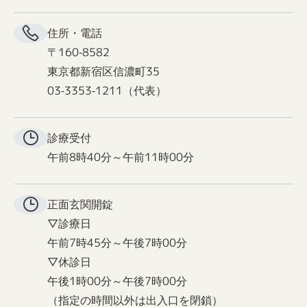
住所・電話
〒160-8582
東京都新宿区信濃町35
03-3353-1211（代表）
診療受付
午前8時40分～午前11時00分
正面玄関
開錠
▽診療日
午前7時45分～午後7時00分
▽休診日
午後1時00分～午後7時00分
（指定の時間以外は出入口を閉鎖）