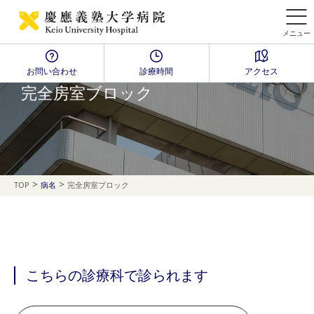
メニュー
お問い合わせ
診療時間
アクセス
Disease Name Search
完全房室ブロック
>
>
TOP
病名
完全房室ブロック
こちらの診療科で診られます