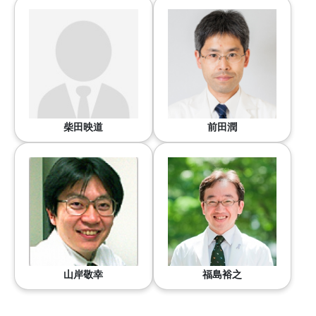
柴田映道
前田潤
山岸敬幸
福島裕之