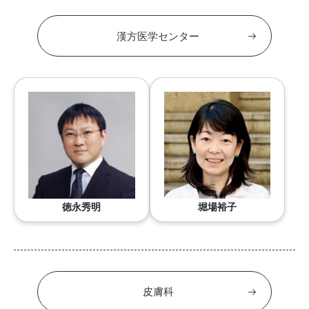
漢方医学センター
徳永秀明
堀場裕子
皮膚科