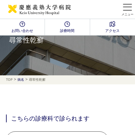
メニュー
お問い合わせ
診療時間
アクセス
Disease Name Search
尋常性乾癬
>
>
TOP
病名
尋常性乾癬
こちらの診療科で診られます