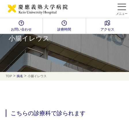
メニュー
お問い合わせ
診療時間
アクセス
Disease Name Search
小腸イレウス
>
>
TOP
病名
小腸イレウス
こちらの診療科で診られます