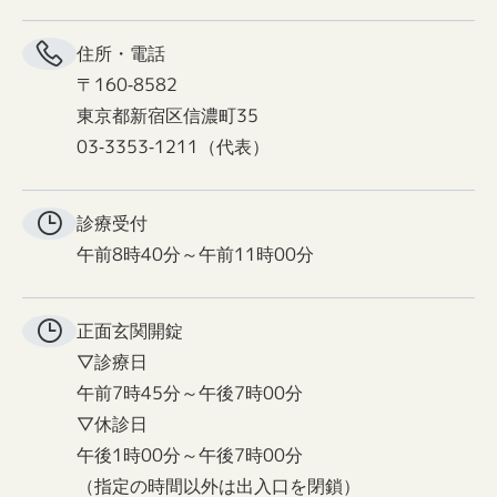
住所・電話
〒160-8582
東京都新宿区信濃町35
03-3353-1211（代表）
診療受付
午前8時40分～午前11時00分
正面玄関
開錠
▽診療日
午前7時45分～午後7時00分
▽休診日
午後1時00分～午後7時00分
（指定の時間以外は出入口を閉鎖）