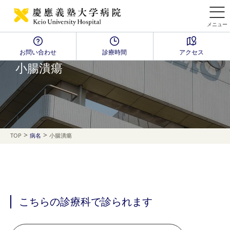
メニュー
お問い合わせ
診療時間
アクセス
Disease Name Search
小腸潰瘍
>
>
TOP
病名
小腸潰瘍
こちらの診療科で診られます