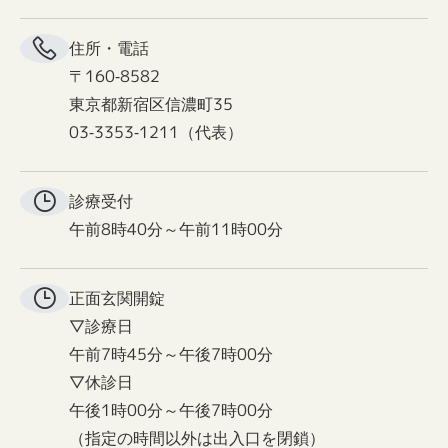
住所・電話
〒160-8582
東京都新宿区信濃町35
03-3353-1211（代表）
診療受付
午前8時40分～午前11時00分
正面玄関
開錠
▽診療日
午前7時45分～午後7時00分
▽休診日
午後1時00分～午後7時00分
（指定の時間以外は出入口を閉鎖）