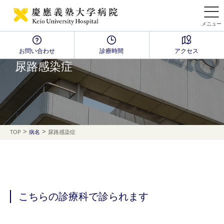
メニュー
お問い合わせ
診療時間
アクセス
Disease Name Search
尿路感染症
>
>
TOP
病名
尿路感染症
こちらの診療科で診られます