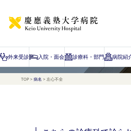
Disease Name Search
左心不全
外来受診
入院・面会
診療科・部門
病院紹
TOP
>
病名
>
左心不全