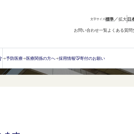
／
標準
拡大
日
文字サイズ
お問い合わせ一覧
よくある質問
介
予防医療
医療関係の方へ
採用情報
寄付のお願い