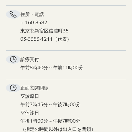
住所・電話
〒160-8582
東京都新宿区信濃町35
03-3353-1211（代表）
診療受付
午前8時40分～午前11時00分
正面玄関
開錠
▽診療日
午前7時45分～午後7時00分
▽休診日
午後1時00分～午後7時00分
（指定の時間以外は出入口を閉鎖）