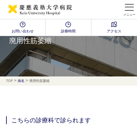
メニュー
お問い合わせ
診療時間
アクセス
Disease Name Search
廃用性筋萎縮
>
>
TOP
病名
廃用性筋萎縮
こちらの診療科で診られます