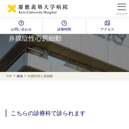
メニュー
お問い合わせ
診療時間
アクセス
Disease Name Search
弁膜症性心房細動
>
>
TOP
病名
弁膜症性心房細動
こちらの診療科で診られます