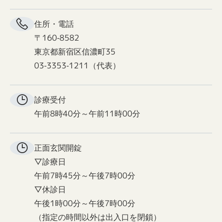
住所・電話
〒160-8582
東京都新宿区信濃町35
03-3353-1211（代表）
診療受付
午前8時40分～午前11時00分
正面玄関
開錠
▽診療日
午前7時45分～午後7時00分
▽休診日
午後1時00分～午後7時00分
（指定の時間以外は出入口を閉鎖）