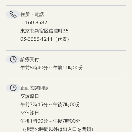
住所・電話
〒160-8582
東京都新宿区信濃町35
03-3353-1211（代表）
診療受付
午前8時40分～午前11時00分
正面玄関
開錠
▽診療日
午前7時45分～午後7時00分
▽休診日
午後1時00分～午後7時00分
（指定の時間以外は出入口を閉鎖）