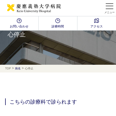
メニュー
お問い合わせ
診療時間
アクセス
Disease Name Search
心停止
>
>
TOP
病名
心停止
こちらの診療科で診られます