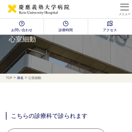
メニュー
お問い合わせ
診療時間
アクセス
Disease Name Search
心室細動
>
>
TOP
病名
心室細動
こちらの診療科で診られます