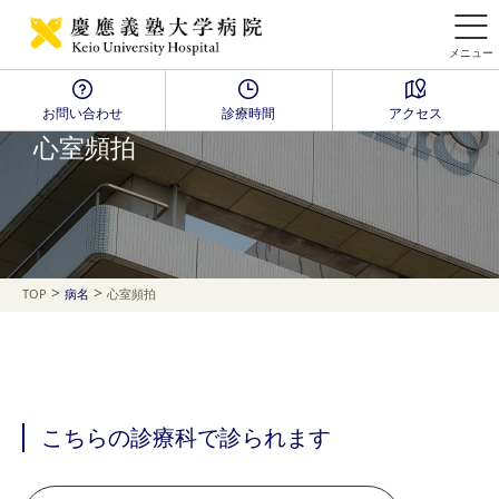
メニュー
お問い合わせ
診療時間
アクセス
Disease Name Search
心室頻拍
>
>
TOP
病名
心室頻拍
こちらの診療科で診られます