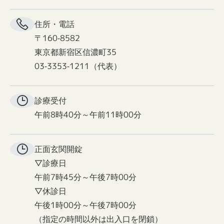
住所・電話
〒160-8582
東京都新宿区信濃町35
03-3353-1211（代表）
診療受付
午前8時40分～午前11時00分
正面玄関
開錠
▽診療日
午前7時45分～午後7時00分
▽休診日
午後1時00分～午後7時00分
（指定の時間以外は出入口を閉鎖）