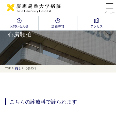
メニュー
お問い合わせ
診療時間
アクセス
Disease Name Search
心房頻拍
>
>
TOP
病名
心房頻拍
こちらの診療科で診られます