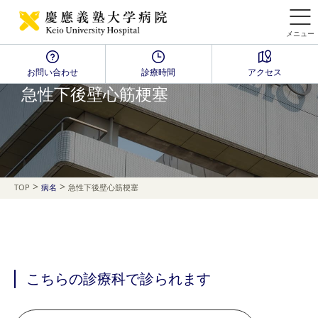
メニュー
お問い合わせ
診療時間
アクセス
Disease Name Search
急性下後壁心筋梗塞
>
>
TOP
病名
急性下後壁心筋梗塞
こちらの診療科で診られます