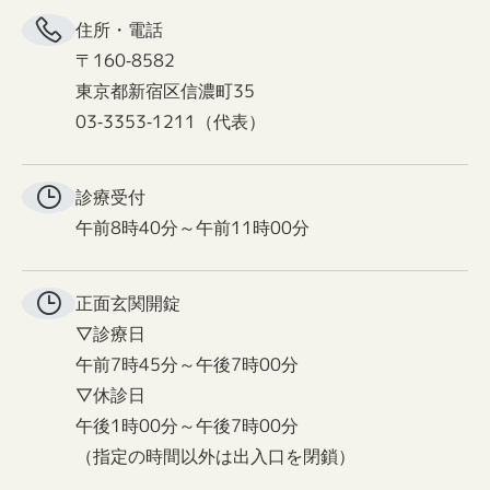
住所・電話
〒160-8582
東京都新宿区信濃町35
03-3353-1211（代表）
診療受付
午前8時40分～午前11時00分
正面玄関
開錠
▽診療日
午前7時45分～午後7時00分
▽休診日
午後1時00分～午後7時00分
（指定の時間以外は出入口を閉鎖）