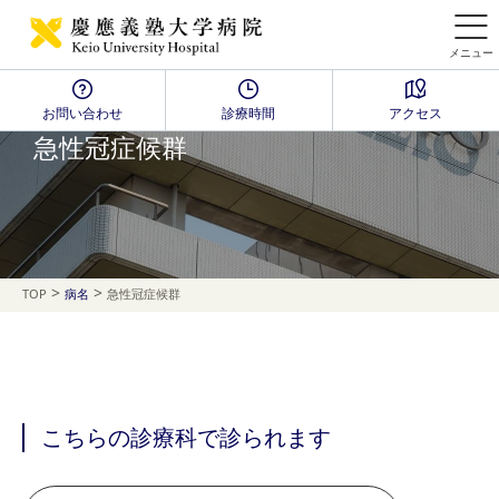
メニュー
お問い合わせ
診療時間
アクセス
Disease Name Search
急性冠症候群
>
>
TOP
病名
急性冠症候群
こちらの診療科で診られます