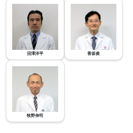
沼澤洋平
香坂俊
牧野伸司