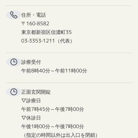
住所・電話
〒160-8582
東京都新宿区信濃町35
03-3353-1211（代表）
診療受付
午前8時40分～午前11時00分
正面玄関
開錠
▽診療日
午前7時45分～午後7時00分
▽休診日
午後1時00分～午後7時00分
（指定の時間以外は出入口を閉鎖）