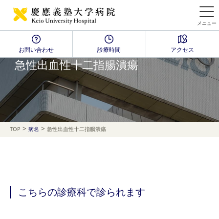
メニュー
お問い合わせ
診療時間
アクセス
Disease Name Search
急性出血性十二指腸潰瘍
>
>
TOP
病名
急性出血性十二指腸潰瘍
こちらの診療科で診られます