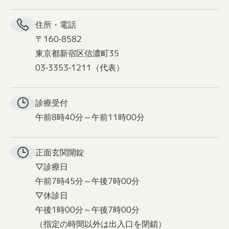
住所・電話
〒160-8582
東京都新宿区信濃町35
03-3353-1211（代表）
診療受付
午前8時40分～午前11時00分
正面玄関
開錠
▽診療日
午前7時45分～午後7時00分
▽休診日
午後1時00分～午後7時00分
（指定の時間以外は出入口を閉鎖）