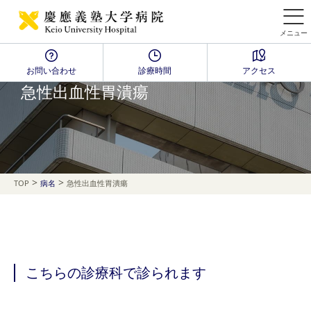
メニュー
お問い合わせ
診療時間
アクセス
Disease Name Search
急性出血性胃潰瘍
>
>
TOP
病名
急性出血性胃潰瘍
こちらの診療科で診られます