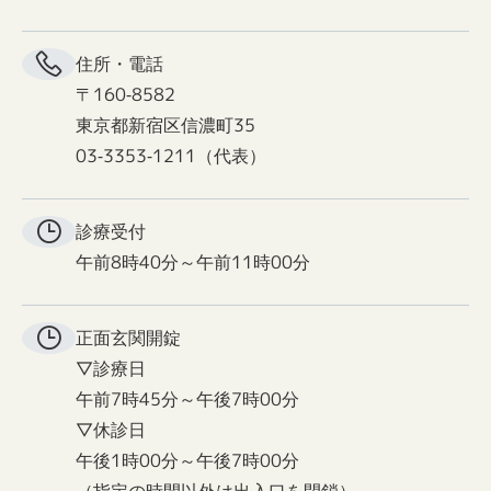
住所・電話
〒160-8582
東京都新宿区信濃町35
03-3353-1211（代表）
診療受付
午前8時40分～午前11時00分
正面玄関
開錠
▽診療日
午前7時45分～午後7時00分
▽休診日
午後1時00分～午後7時00分
（指定の時間以外は出入口を閉鎖）