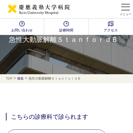
メニュー
お問い合わせ
診療時間
アクセス
Disease Name Search
急性大動脈解離ＳｔａｎｆｏｒｄＢ
>
>
TOP
病名
急性大動脈解離ＳｔａｎｆｏｒｄＢ
こちらの診療科で診られます