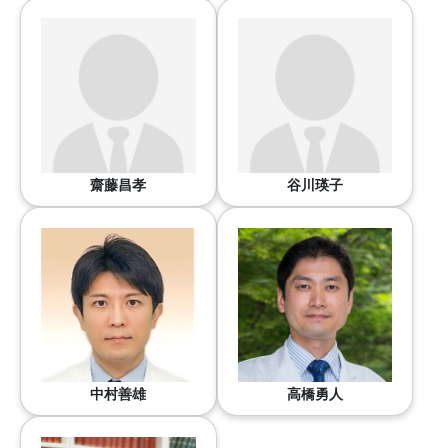
齋藤昌孝
谷川瑛子
中村善雄
高橋勇人