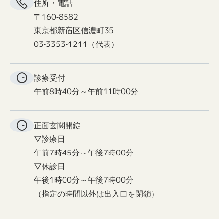
住所・電話
〒160-8582
東京都新宿区信濃町35
03-3353-1211（代表）
診療受付
午前8時40分～午前11時00分
正面玄関
開錠
▽診療日
午前7時45分～午後7時00分
▽休診日
午後1時00分～午後7時00分
（指定の時間以外は出入口を閉鎖）