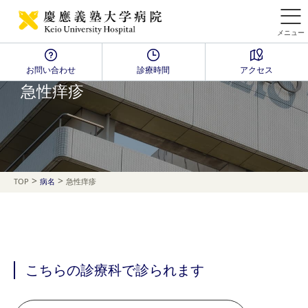
メニュー
お問い合わせ
診療時間
アクセス
Disease Name Search
急性痒疹
>
>
TOP
病名
急性痒疹
こちらの診療科で診られます