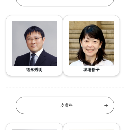
徳永秀明
堀場裕子
皮膚科