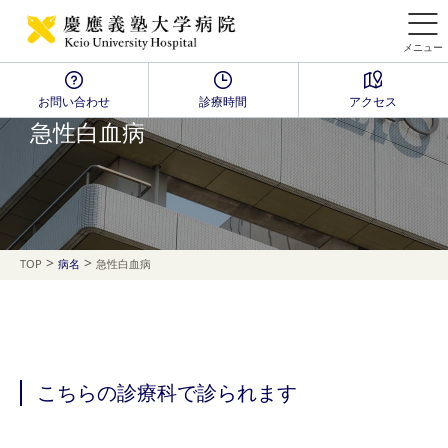
メニュー
お問い合わせ
診療時間
アクセス
Disease Name Search
急性白血病
>
>
TOP
病名
急性白血病
こちらの診療科で診られます