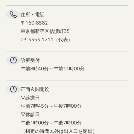
住所・電話
〒160-8582
東京都新宿区信濃町35
03-3353-1211（代表）
診療受付
午前8時40分～午前11時00分
正面玄関
開錠
▽診療日
午前7時45分～午後7時00分
▽休診日
午後1時00分～午後7時00分
（指定の時間以外は出入口を閉鎖）