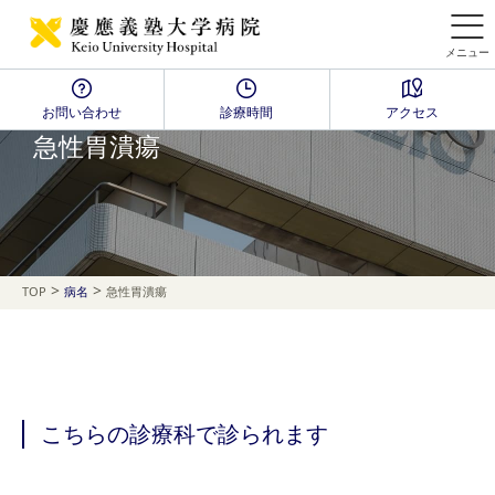
メニュー
お問い合わせ
診療時間
アクセス
Disease Name Search
急性胃潰瘍
>
>
TOP
病名
急性胃潰瘍
こちらの診療科で診られます