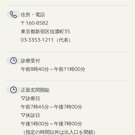
住所・電話
〒160-8582
東京都新宿区信濃町35
03-3353-1211（代表）
診療受付
午前8時40分～午前11時00分
正面玄関
開錠
▽診療日
午前7時45分～午後7時00分
▽休診日
午後1時00分～午後7時00分
（指定の時間以外は出入口を閉鎖）