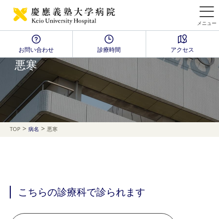
メニュー
お問い合わせ
診療時間
アクセス
Disease Name Search
悪寒
>
>
TOP
病名
悪寒
こちらの診療科で診られます