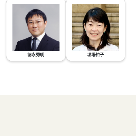
徳永秀明
堀場裕子