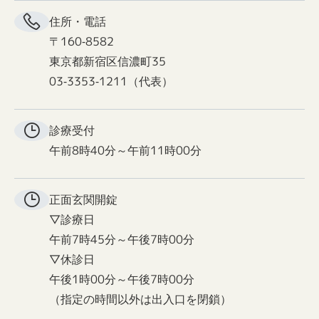
住所・電話
〒160-8582
東京都新宿区信濃町35
03-3353-1211（代表）
診療受付
午前8時40分～午前11時00分
正面玄関
開錠
▽診療日
午前7時45分～午後7時00分
▽休診日
午後1時00分～午後7時00分
（指定の時間以外は出入口を閉鎖）