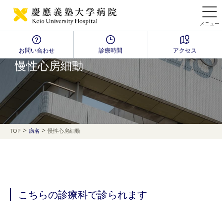
メニュー
お問い合わせ
診療時間
アクセス
Disease Name Search
慢性心房細動
>
>
TOP
病名
慢性心房細動
こちらの診療科で診られます