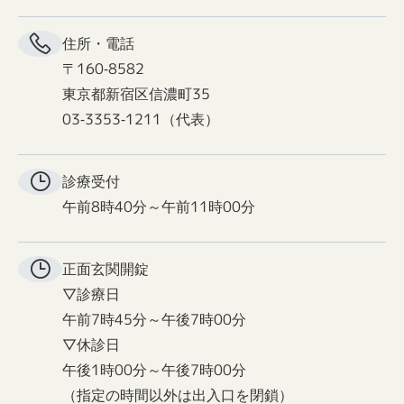
住所・電話
〒160-8582
東京都新宿区信濃町35
03-3353-1211（代表）
診療受付
午前8時40分～午前11時00分
正面玄関
開錠
▽診療日
午前7時45分～午後7時00分
▽休診日
午後1時00分～午後7時00分
（指定の時間以外は出入口を閉鎖）