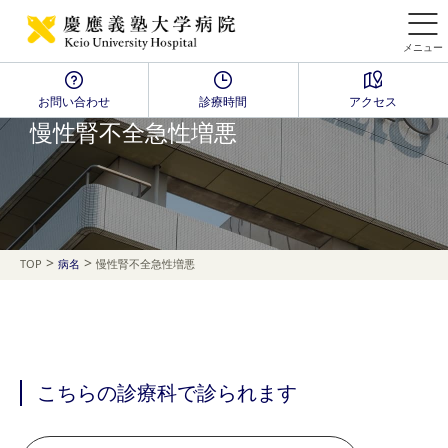
メニュー
お問い合わせ
診療時間
アクセス
Disease Name Search
慢性腎不全急性増悪
>
>
TOP
病名
慢性腎不全急性増悪
こちらの診療科で診られます