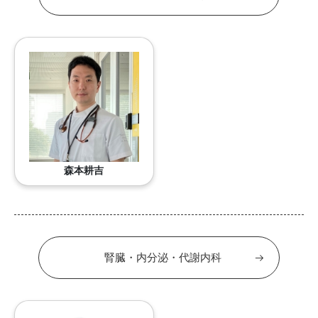
森本耕吉
腎臓・内分泌・代謝内科