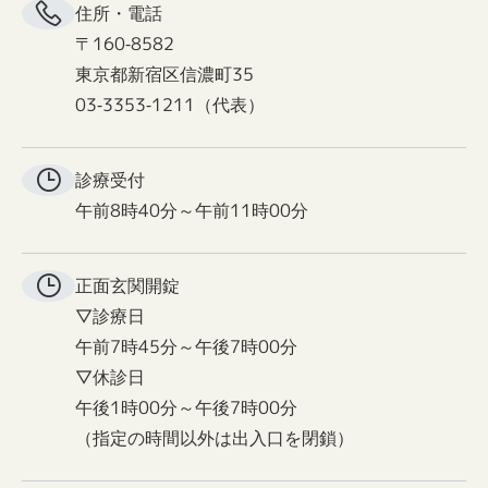
住所・電話
〒160-8582
東京都新宿区信濃町35
03-3353-1211（代表）
診療受付
午前8時40分～午前11時00分
正面玄関
開錠
▽診療日
午前7時45分～午後7時00分
▽休診日
午後1時00分～午後7時00分
（指定の時間以外は出入口を閉鎖）