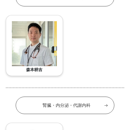
森本耕吉
腎臓・内分泌・代謝内科