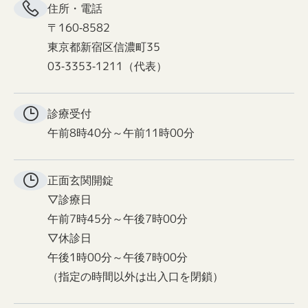
住所・電話
〒160-8582
東京都新宿区信濃町35
03-3353-1211（代表）
診療受付
午前8時40分～午前11時00分
正面玄関
開錠
▽診療日
午前7時45分～午後7時00分
▽休診日
午後1時00分～午後7時00分
（指定の時間以外は出入口を閉鎖）