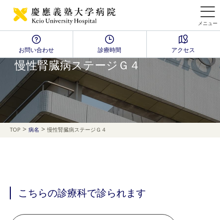
メニュー
お問い合わせ
診療時間
アクセス
Disease Name Search
慢性腎臓病ステージＧ４
>
>
TOP
病名
慢性腎臓病ステージＧ４
こちらの診療科で診られます