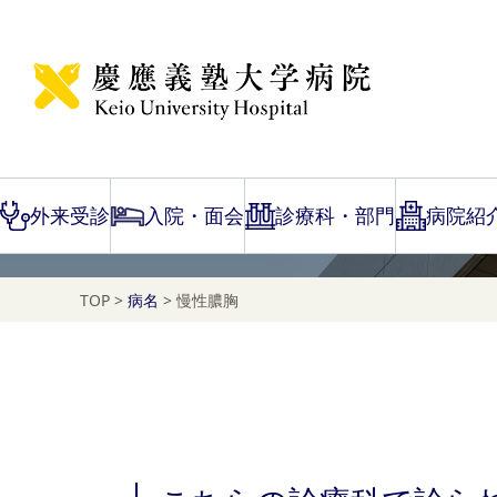
Disease Name Search
慢性膿胸
外来受診
入院・面会
診療科・部門
病院紹
TOP
>
病名
>
慢性膿胸