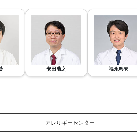
樹
安田浩之
福永興壱
アレルギーセンター