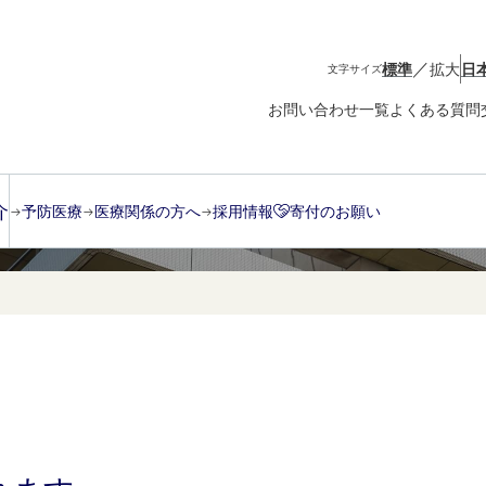
／
標準
拡大
日
文字サイズ
お問い合わせ一覧
よくある質問
介
予防医療
医療関係の方へ
採用情報
寄付のお願い