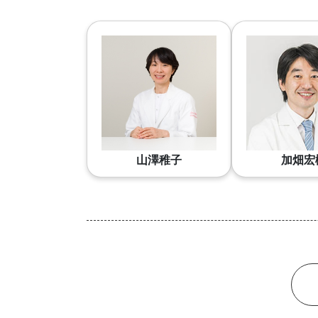
山澤稚子
加畑宏