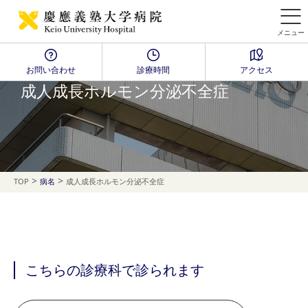
メニュー
お問い合わせ
診療時間
アクセス
Disease Name Search
成人成長ホルモン分泌不全症
>
>
TOP
病名
成人成長ホルモン分泌不全症
こちらの診療科で診られます