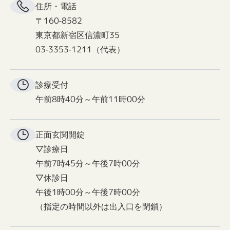
住所・電話
〒160-8582
東京都新宿区信濃町35
03-3353-1211（代表）
診療受付
午前8時40分～午前11時00分
正面玄関
開錠
▽診療日
午前7時45分～午後7時00分
▽休診日
午後1時00分～午後7時00分
（指定の時間以外は出入口を閉鎖）