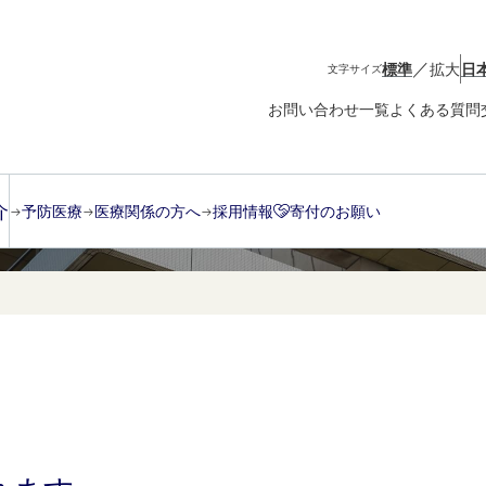
／
標準
拡大
日
文字サイズ
お問い合わせ一覧
よくある質問
介
予防医療
医療関係の方へ
採用情報
寄付のお願い