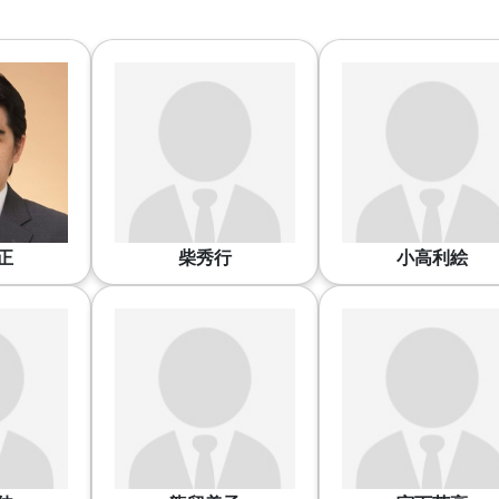
正
柴秀行
小高利絵