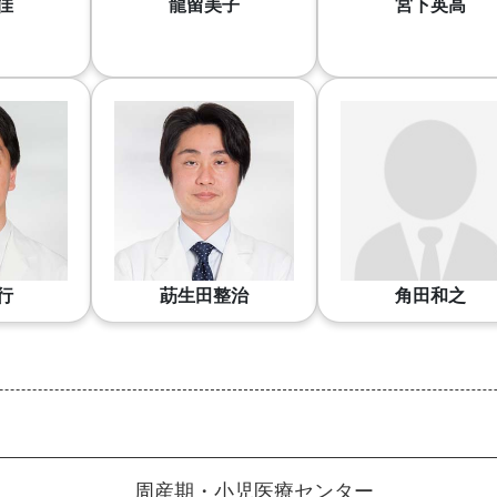
佳
龍留美子
宮下英高
行
莇生田整治
角田和之
周産期・小児医療センター