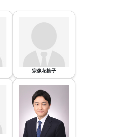
宗像花楠子