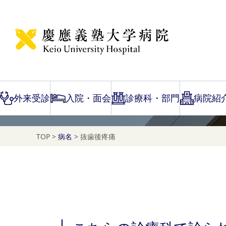
Disease Name Search
抜歯後疼痛
外来受診
入院・面会
診療科・部門
病院紹
TOP
>
病名
>
抜歯後疼痛