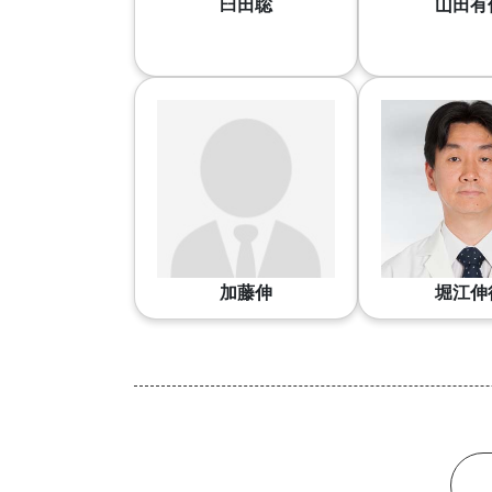
臼田聡
山田有
加藤伸
堀江伸