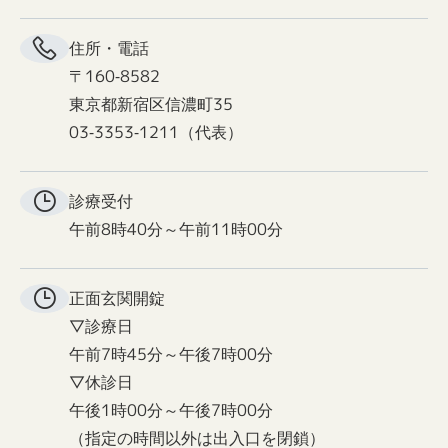
住所・電話
〒160-8582
東京都新宿区信濃町35
03-3353-1211（代表）
診療受付
午前8時40分～午前11時00分
正面玄関
開錠
▽診療日
午前7時45分～午後7時00分
▽休診日
午後1時00分～午後7時00分
（指定の時間以外は出入口を閉鎖）