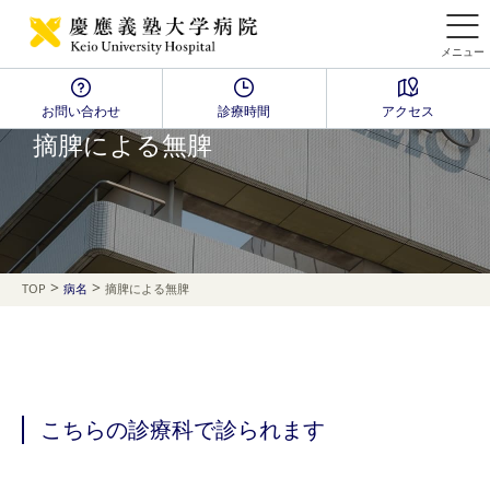
メニュー
お問い合わせ
診療時間
アクセス
Disease Name Search
摘脾による無脾
>
>
TOP
病名
摘脾による無脾
こちらの診療科で診られます