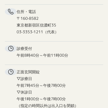
住所・電話
〒160-8582
東京都新宿区信濃町35
03-3353-1211（代表）
診療受付
午前8時40分～午前11時00分
正面玄関
開錠
▽診療日
午前7時45分～午後7時00分
▽休診日
午後1時00分～午後7時00分
（指定の時間以外は出入口を閉鎖）