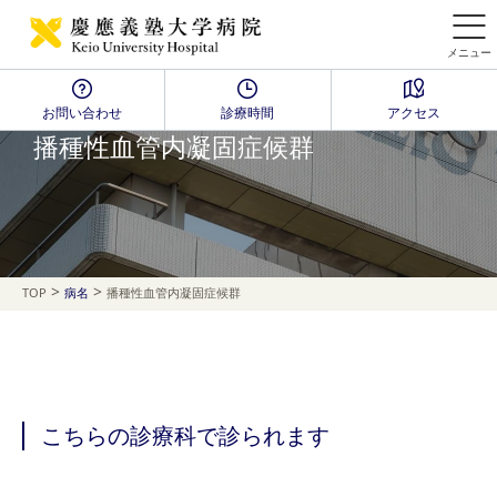
メニュー
お問い合わせ
診療時間
アクセス
Disease Name Search
播種性血管内凝固症候群
>
>
TOP
病名
播種性血管内凝固症候群
こちらの診療科で診られます