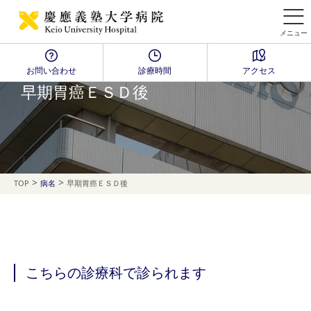
メニュー
お問い合わせ
診療時間
アクセス
Disease Name Search
早期胃癌ＥＳＤ後
>
>
TOP
病名
早期胃癌ＥＳＤ後
こちらの診療科で診られます