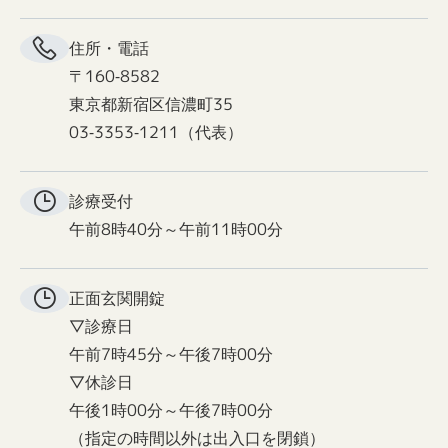
住所・電話
〒160-8582
東京都新宿区信濃町35
03-3353-1211（代表）
診療受付
午前8時40分～午前11時00分
正面玄関
開錠
▽診療日
午前7時45分～午後7時00分
▽休診日
午後1時00分～午後7時00分
（指定の時間以外は出入口を閉鎖）