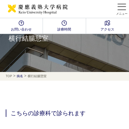
メニュー
お問い合わせ
診療時間
アクセス
Disease Name Search
横行結腸憩室
>
>
TOP
病名
横行結腸憩室
こちらの診療科で診られます