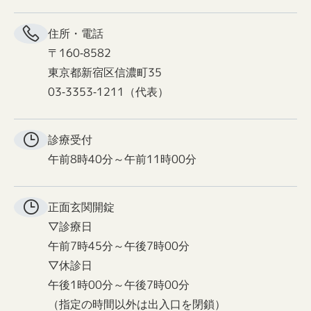
住所・電話
〒160-8582
東京都新宿区信濃町35
03-3353-1211（代表）
診療受付
午前8時40分～午前11時00分
正面玄関
開錠
▽診療日
午前7時45分～午後7時00分
▽休診日
午後1時00分～午後7時00分
（指定の時間以外は出入口を閉鎖）