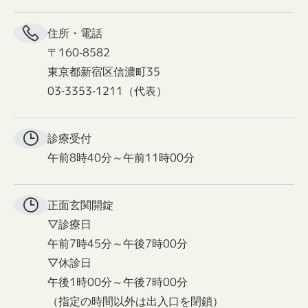
住所・電話
〒160-8582
東京都新宿区信濃町35
03-3353-1211（代表）
診療受付
午前8時40分～午前11時00分
正面玄関
開錠
▽診療日
午前7時45分～午後7時00分
▽休診日
午後1時00分～午後7時00分
（指定の時間以外は出入口を閉鎖）