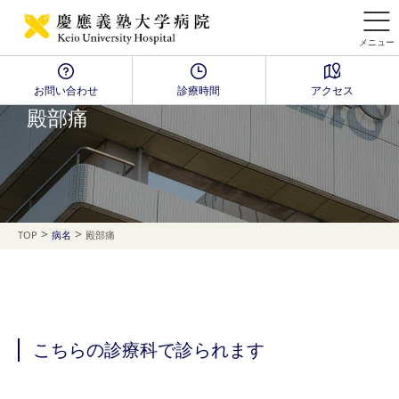
メニュー
お問い合わせ
診療時間
アクセス
Disease Name Search
殿部痛
>
>
TOP
病名
殿部痛
こちらの診療科で診られます