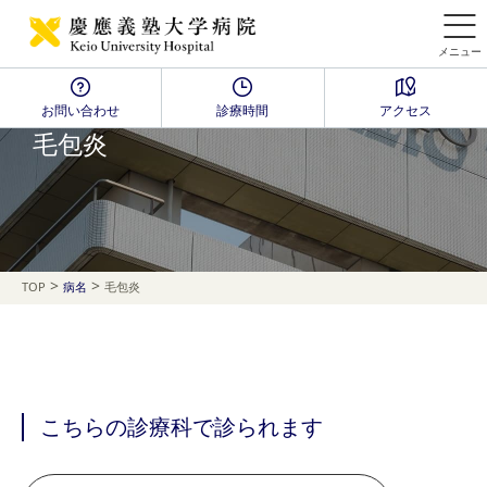
メニュー
お問い合わせ
診療時間
アクセス
Disease Name Search
毛包炎
>
>
TOP
病名
毛包炎
こちらの診療科で診られます