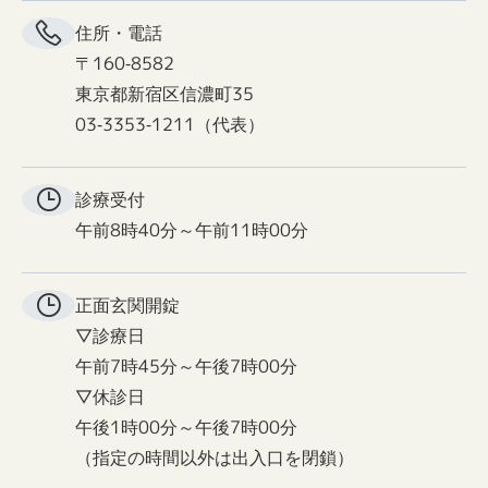
住所・電話
〒160-8582
東京都新宿区信濃町35
03-3353-1211（代表）
診療受付
午前8時40分～午前11時00分
正面玄関
開錠
▽診療日
午前7時45分～午後7時00分
▽休診日
午後1時00分～午後7時00分
（指定の時間以外は出入口を閉鎖）