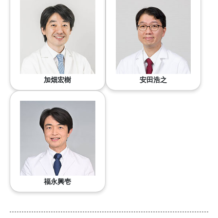
加畑宏樹
安田浩之
福永興壱