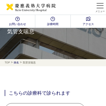
メニュー
お問い合わせ
診療時間
アクセス
Disease Name Search
気管支喘息
>
>
TOP
病名
気管支喘息
こちらの診療科で診られます