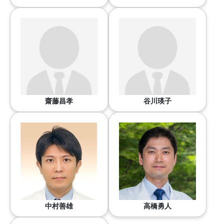
齋藤昌孝
谷川瑛子
中村善雄
高橋勇人