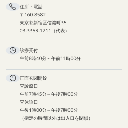
住所・電話
〒160-8582
東京都新宿区信濃町35
03-3353-1211（代表）
診療受付
午前8時40分～午前11時00分
正面玄関
開錠
▽診療日
午前7時45分～午後7時00分
▽休診日
午後1時00分～午後7時00分
（指定の時間以外は出入口を閉鎖）