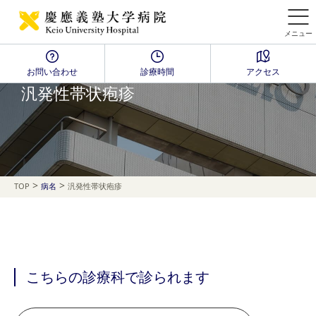
メニュー
お問い合わせ
診療時間
アクセス
Disease Name Search
汎発性帯状疱疹
>
>
TOP
病名
汎発性帯状疱疹
こちらの診療科で診られます