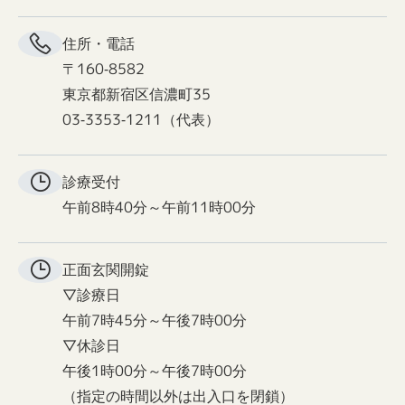
住所・電話
〒160-8582
東京都新宿区信濃町35
03-3353-1211（代表）
診療受付
午前8時40分～午前11時00分
正面玄関
開錠
▽診療日
午前7時45分～午後7時00分
▽休診日
午後1時00分～午後7時00分
（指定の時間以外は出入口を閉鎖）