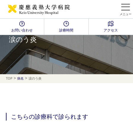
メニュー
お問い合わせ
診療時間
アクセス
Disease Name Search
涙のう炎
>
>
TOP
病名
涙のう炎
こちらの診療科で診られます