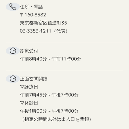
住所・電話
〒160-8582
東京都新宿区信濃町35
03-3353-1211（代表）
診療受付
午前8時40分～午前11時00分
正面玄関
開錠
▽診療日
午前7時45分～午後7時00分
▽休診日
午後1時00分～午後7時00分
（指定の時間以外は出入口を閉鎖）