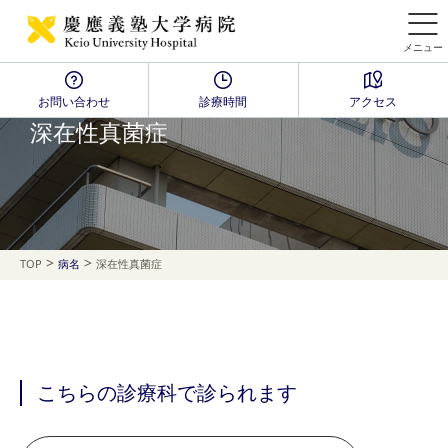
メニュー
お問い合わせ
診療時間
アクセス
Disease Name Search
深在性真菌症
>
>
TOP
病名
深在性真菌症
こちらの診療科で診られます