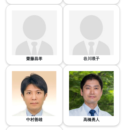
齋藤昌孝
谷川瑛子
中村善雄
高橋勇人